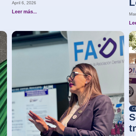
L
April 6, 2026
Leer más...
Mar
Lee
CE
S
t