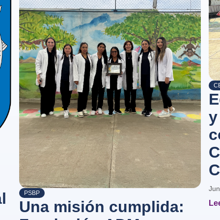
CE
E
y
c
C
C
Jun
PSBP
l
Una misión cumplida:
Lee