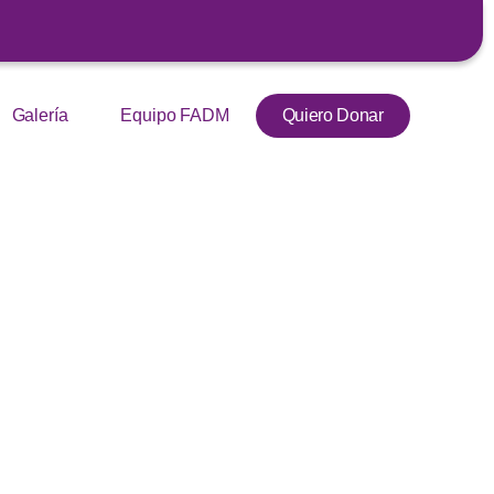
Galería
Equipo FADM
Quiero Donar