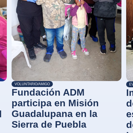
VOLUNTARIO/AMIGO
E
Fundación ADM
I
participa en Misión
d
Guadalupana en la
l
e
Sierra de Puebla
d